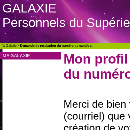
GALAXIE
Personnels du Supérie
Galaxie
>
Demande de restitution du numéro de candidat
Mon profil
MA GALAXIE
du numéro
Merci de bien 
(courriel) que
création de vot